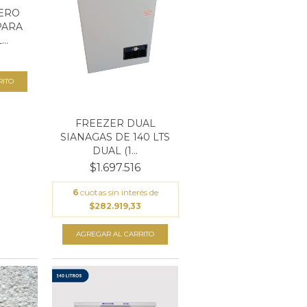
ERO
PARA
..
FREEZER DUAL
SIANAGAS DE 140 LTS
DUAL (1...
$1.697.516
6
cuotas sin interés de
$282.919,33