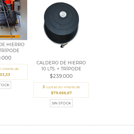
DE HIERRO
+ TRÍPODE
.000
CALDERO DE HIERRO
10 LTS. + TRÍPODE
n interés de
33,33
$239.000
STOCK
3
cuotas sin interés de
$79.666,67
SIN STOCK