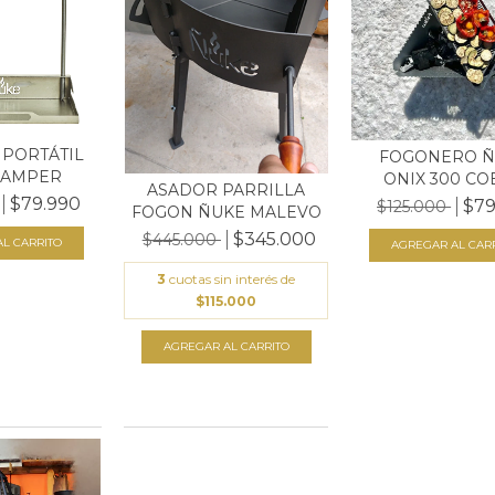
 PORTÁTIL
FOGONERO Ñ
CAMPER
ONIX 300 CO
ASADOR PARRILLA
$79.990
$79
$125.000
FOGON ÑUKE MALEVO
$345.000
$445.000
L CARRITO
3
cuotas sin interés de
$115.000
AGREGAR AL CARRITO