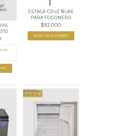
ESTACA CRUZ ÑUKE
PARA FOGONERO
$92.000
IAL
310
0
és de
37
%
OFF