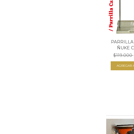
PARRILLA
ÑUKE 
$119.000
AGREGAR A