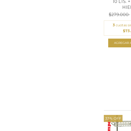
10 LTS. 
HIER
$279.000
3
cuotas si
$73
33
%
OFF