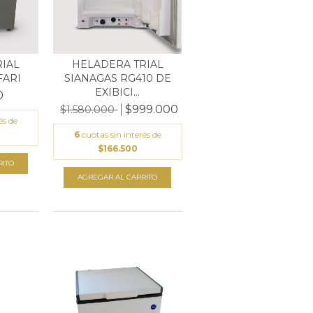
IAL
HELADERA TRIAL
FARI
SIANAGAS RG410 DE
EXIBICI...
0
$999.000
$1.580.000
és de
6
cuotas sin interés de
$166.500