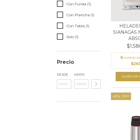
Con Funda (1)
Con Plancha (1)
HELADER
Con Tabla (1)
SIANAGAS 
Solo (1)
ABSO
$1.58
6
cuotas si
Precio
$263
DESDE
HASTA
45
%
OFF