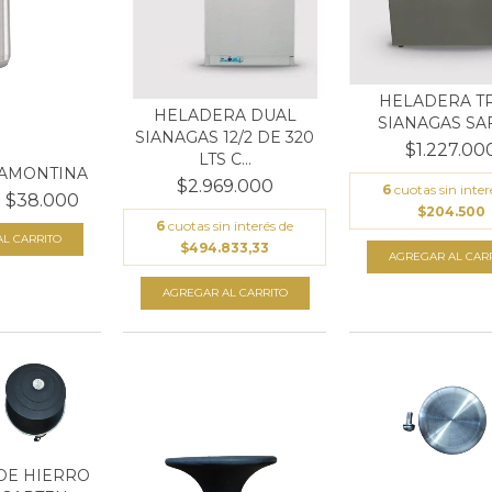
HELADERA TR
HELADERA DUAL
SIANAGAS SA
SIANAGAS 12/2 DE 320
$1.227.00
LTS C...
AMONTINA
$2.969.000
6
cuotas sin inter
$38.000
$204.500
6
cuotas sin interés de
$494.833,33
DE HIERRO