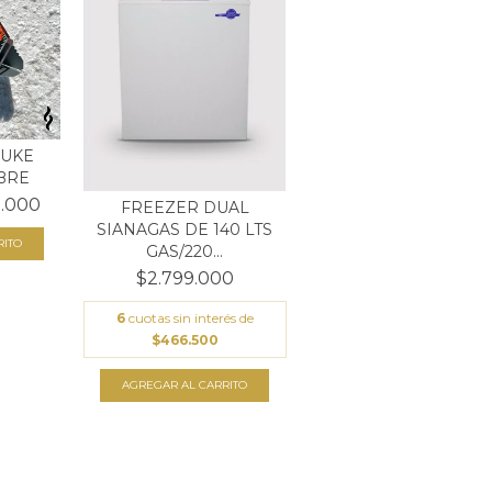
UKE
BRE
.000
FREEZER DUAL
SIANAGAS DE 140 LTS
GAS/220...
$2.799.000
6
cuotas sin interés de
$466.500