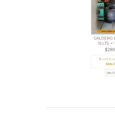
CALDERO 
15 LTS. 
$289
3
cuotas si
$96.3
SIN 