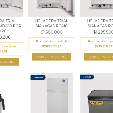
A TRIAL
HELADERA TRIAL
HELADERA TR
MB600 POR
SIANAGAS RG410
SIANAGAS RG
RC...
$1.580.000
$1.295.50
0.286
6
cuotas sin interés de
6
cuotas sin inter
n interés de
$263.333,33
$215.916,67
.381