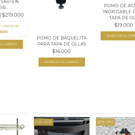
+ SARTEN
POMO DE AC
R...
INOXIDABLE 
$219.000
TAPA DE OL.
$19.000
n interés de
.000
POMO DE BAQUELITA
PARA TAPA DE OLLAS
$16.000
22
%
OFF
37
%
OFF