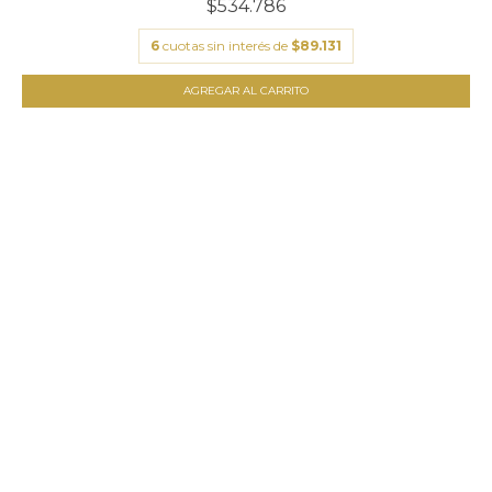
$534.786
6
cuotas sin interés de
$89.131
AGREGAR AL CARRITO