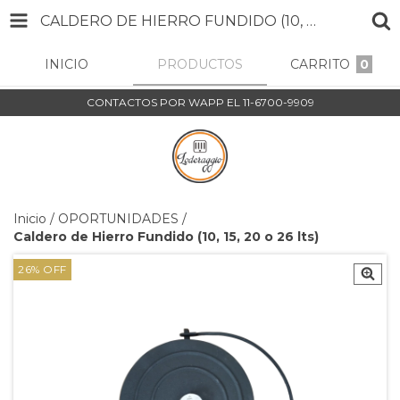
CALDERO DE HIERRO FUNDIDO (10, 15, 20 O 26 LTS)
INICIO
PRODUCTOS
CARRITO
0
CONTACTOS POR WAPP EL 11-6700-9909
Inicio
/
OPORTUNIDADES
/
Caldero de Hierro Fundido (10, 15, 20 o 26 lts)
26
%
OFF