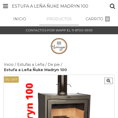
ESTUFA A LEÑA ÑUKE MADRYN 100
INICIO
PRODUCTOS
CARRITO
0
CONTACTOS POR WAPP EL 11-6700-9909
Inicio
/
Estufas a Leña
/
De pie
/
Estufa a Leña Ñuke Madryn 100
5
%
OFF