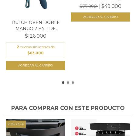
$49.000
$77.990
DUTCH OVEN DOBLE
MANGO 2 EN 1 DE
HIERRO...
$126.000
2
cuotas sin interés de
$63.000
AGREGAR AL CARRITO
PARA COMPRAR CON ESTE PRODUCTO
22
%
OFF