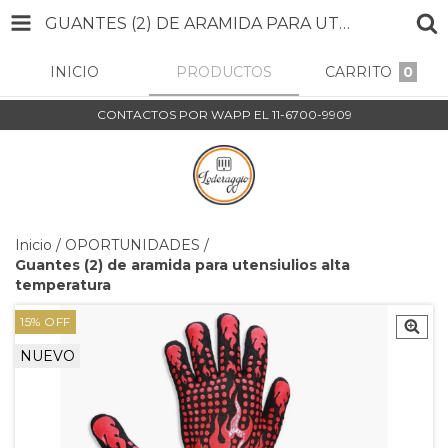
GUANTES (2) DE ARAMIDA PARA UTENSIULIOS ALTA TEMPERATURA
INICIO
PRODUCTOS
CARRITO
0
CONTACTOS POR WAPP EL 11-6700-9909
Inicio
/
OPORTUNIDADES
/
Guantes (2) de aramida para utensiulios alta
temperatura
15
%
OFF
NUEVO