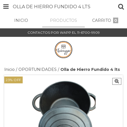
OLLA DE HIERRO FUNDIDO 4 LTS
INICIO
PRODUCTOS
CARRITO
0
CONTACTOS POR WAPP EL 11-6700-9909
Inicio
/
OPORTUNIDADES
/
Olla de Hierro Fundido 4 lts
23
%
OFF