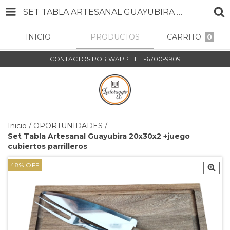
SET TABLA ARTESANAL GUAYUBIRA 20X30X2 +JUEGO CUBIERTOS PARRILLEROS
INICIO
PRODUCTOS
CARRITO
0
CONTACTOS POR WAPP EL 11-6700-9909
Inicio
/
OPORTUNIDADES
/
Set Tabla Artesanal Guayubira 20x30x2 +juego
cubiertos parrilleros
48
%
OFF